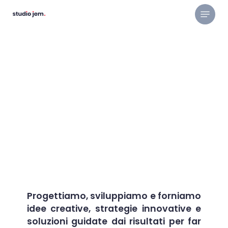
Skip
Menu
to
main
content
Progettiamo, sviluppiamo e forniamo
idee creative, strategie innovative e
soluzioni guidate dai risultati per far