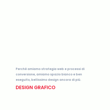
Perché amiamo strategia web e processi di
conversione, amiamo spazio bianco e ben
eseguito, bellissimo design ancora di più.
DESIGN GRAFICO
La grafica ha il potere di trasformare
un’azienda media in un marchio
straordinario.