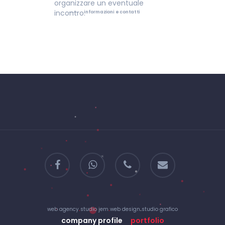
organizzare un eventuale
incontro.
informazioni e contatti
facebook
whatsapp
phone
email
web agency
.
studio jem
.
web design
.
studio grafico
company profile
portfolio