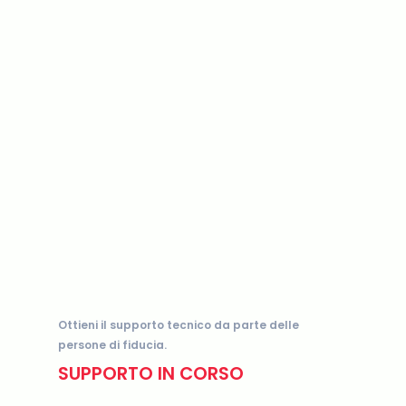
In qualità di tuo partner creativo,
infondiamo vita alla tua attività e al tuo
marchio con un design
straordinariamente eseguito che
racconta la tua storia, supporta il tuo
messaggio e ti offre un vantaggio visivo.
Ottieni il supporto tecnico da parte delle
persone di fiducia.
SUPPORTO IN CORSO