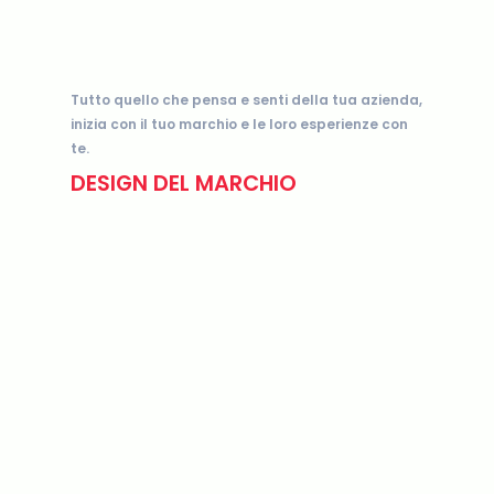
Tutto quello che pensa e senti della tua azienda,
inizia con il tuo marchio e le loro esperienze con
te.
DESIGN DEL MARCHIO
design del
marchio
nuovo
marchio o rinnovando un marchio
esistente