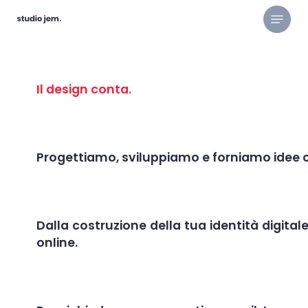
Skip
Menu
to
main
content
Il design conta.
Brandizza te e la tua aziend
Progettiamo, sviluppiamo e forniamo idee crea
Dalla costruzione della tua identità digital
online.