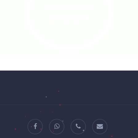
Hai in mente un progetto?
contattaci 🥳
facebook
whatsapp
phone
email