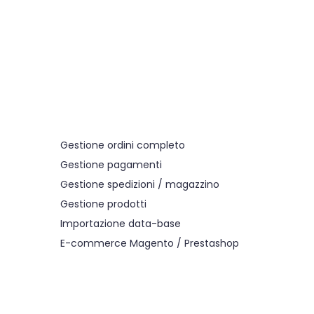
pannello di controllo potrete
gestire in modo semplice ed
intuitivo tutte le funzionalità.
Gestione ordini completo
Gestione pagamenti
Gestione spedizioni / magazzino
Gestione prodotti
Importazione data-base
E-commerce Magento / Prestashop