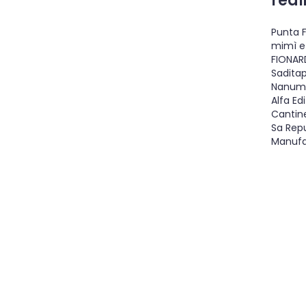
reali
Punta 
mimì
e
FIONAR
Sadita
Nanum
Alfa Edi
Cantine
Sa Rep
Manufat