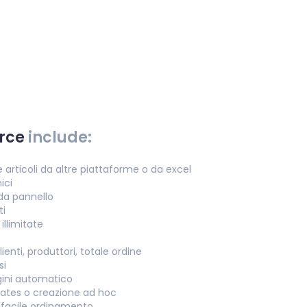
rce
include:
 articoli da altre piattaforme o da excel
ici
 da pannello
ti
illimitate
ienti, produttori, totale ordine
si
ini automatico
lates o creazione ad hoc
n facile ordinamento