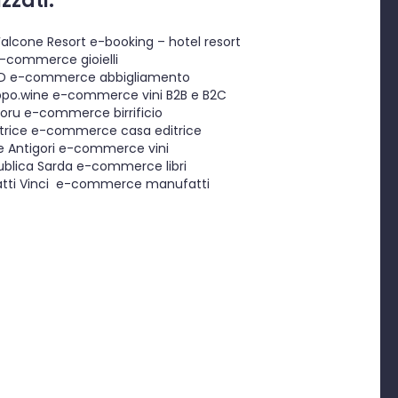
zzati:
Falcone Resort
e-booking – hotel resort
-commerce gioielli
D
e-commerce abbigliamento
ppo.wine
e-commerce vini B2B e B2C
oru
e-commerce birrificio
trice
e-commerce casa editrice
 Antigori
e-commerce vini
ublica Sarda
e-commerce libri
ti Vinci
e-commerce manufatti