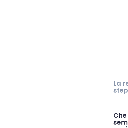
La r
step
Che
sem