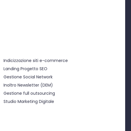
negozio online, in base alla vostra
tipologia di prodotto e al target
con una semplice gestione.
Indicizzazione siti e-commerce
Landing Progetto SEO
Gestione Social Network
Inoltro Newsletter (DEM)
Gestione full outsourcing
Studio Marketing Digitale