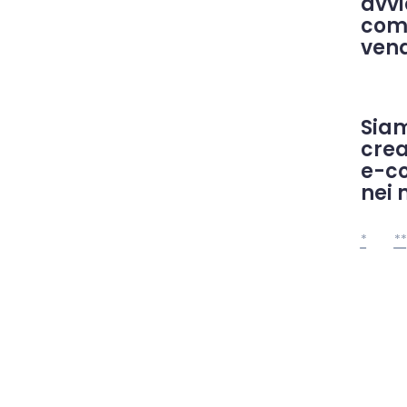
avv
comm
vend
Si
crea
e-co
nei 
*
**