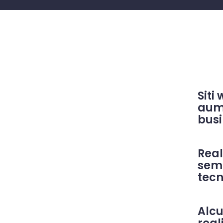
Sit
aum
busi
Rea
se
tecn
Alc