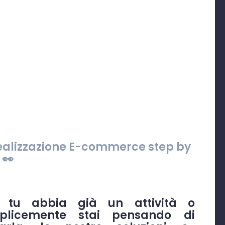
ealizzazione E-commerce
step by
👀
 tu abbia già un attività o
plicemente stai pensando di