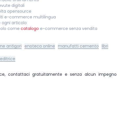
vute digitali
celta opensource
 siti e-commerce multilingua
 ogni articolo
e solo come
catalogo
e-commerce senza vendita
ne antigori
enoteca online
manufatti cemento
libri
editrice
ce, contattaci gratuitamente e senza alcun impegno