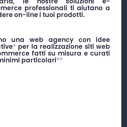
iarla, le nostre soluzioni e-
erce professionali ti aiutano a
ere on-line i tuoi prodotti.
amo una
web agency
con
idee
tive
*
per la realizzazione siti web
mmerce fatti su misura e curati
minimi
particolari
**