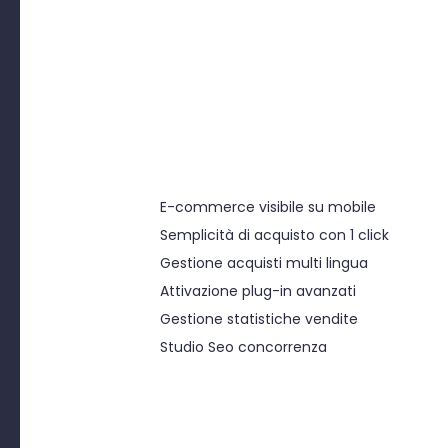
friendly, semplice, intuitiva e
moderna con ottimizzazione SEO
per i motori di ricerca.
E-commerce visibile su mobile
Semplicità di acquisto con 1 click
Gestione acquisti multi lingua
Attivazione plug-in avanzati
Gestione statistiche vendite
Studio Seo concorrenza