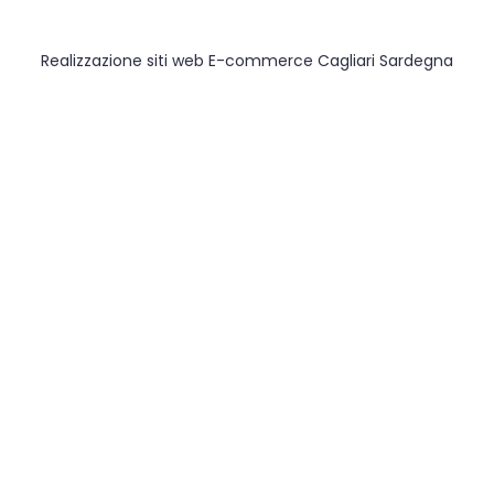
Realizzazione siti web E-commerce Cagliari Sardegna
REALIZZAZIONE E-COMMERCE
Realizzazione siti web E-
commerce per la vendita online
con i migliori CMS. Dal vostro