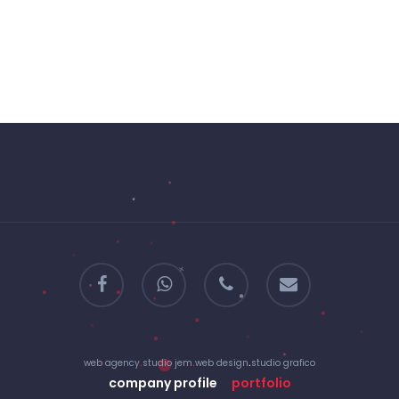
facebook
whatsapp
phone
email
web agency
.
studio jem
.
web design
.
studio grafico
company profile
portfolio