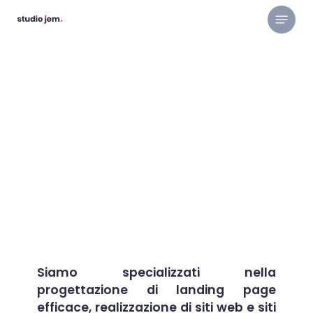
Skip
Menu
to
main
content
Siamo specializzati nella
progettazione di landing page
efficace, realizzazione di siti web e siti