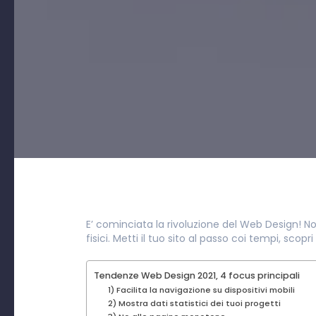
E’ cominciata la rivoluzione del Web Design! No
fisici. Metti il tuo sito al passo coi tempi, scopr
Tendenze Web Design 2021, 4 focus principali
1) Facilita la navigazione su dispositivi mobili
2) Mostra dati statistici dei tuoi progetti