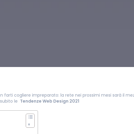
n farti cogliere impreparato: la rete nei prossimi mesi sarà il m
i subito le
Tendenze Web Design 2021