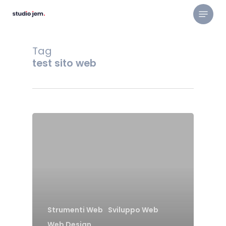
Skip
Menu
to
main
content
Tag
test sito web
Strumenti Web
Sviluppo Web
Web Design