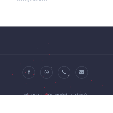
facebook
whatsapp
phone
email
web agency
.
studio jem
.
web design
.
studio grafico
company profile
portfolio
© 2018-2024 p
.
iva IT03883630927
privacy
.