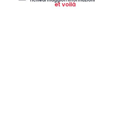
richiedi maggiori informazioni
et voilà
alcuni lavori…